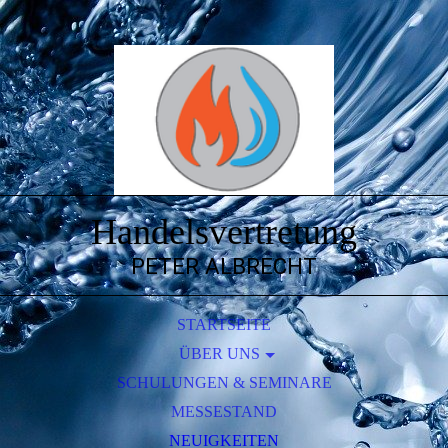
Handelsvertretung
PETER ALBRECHT
STARTSEITE
ÜBER UNS
ERÖFFNUNG NEUER FIRMENSITZ MIT AUSSTELLUNG
SCHULUNGEN & SEMINARE
MESSESTAND
NEUIGKEITEN